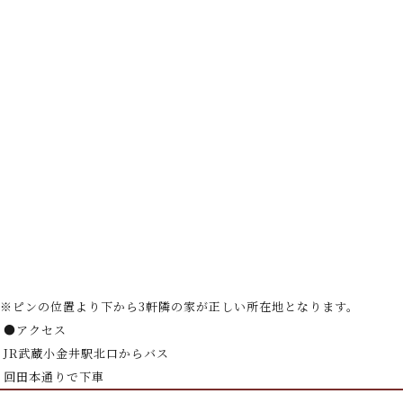
※ピンの位置より下から3軒隣の家が正しい所在地となります。
●アクセス
JR武蔵小金井駅北口からバス
回田本通りで下車