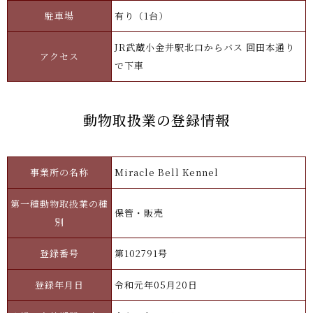
駐車場
有り（1台）
JR武蔵小金井駅北口からバス 回田本通り
アクセス
で下車
動物取扱業の登録情報
事業所の名称
Miracle Bell Kennel
第一種動物取扱業の種
保管・販売
別
登録番号
第102791号
登録年月日
令和元年05月20日