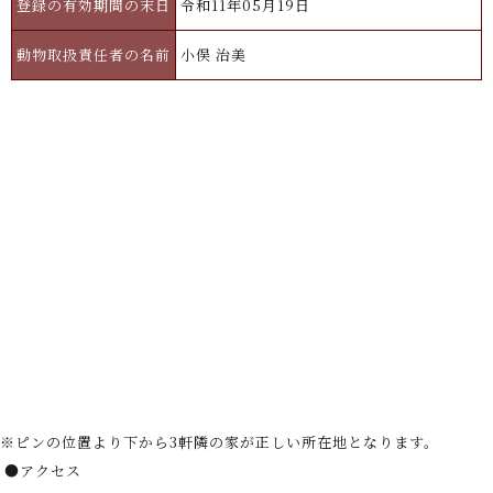
登録の有効期間の末日
令和11年05月19日
動物取扱責任者の名前
小俣 治美
※ピンの位置より下から3軒隣の家が正しい所在地となります。
●アクセス